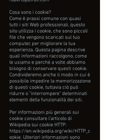
robertopetroli.com
Cosa sono i cookie?
Come è prassi comune con quasi
tutti i siti Web professionali, questo
sito utilizza i cookie, che sono piccoli
file che vengono scaricati sul tuo
computer, per migliorare la tua
esperienza. Questa pagina descrive
quali informazioni raccolgono, come
le usiamo e perché a volte abbiamo
bisogno di conservare questi cookie.
Condivideremo anche il modo in cui è
possibile impedire la memorizzazione
di questi cookie, tuttavia ciò può
ridurre o "interrompere" determinati
elementi della funzionalità dei siti.
Per informazioni più generali sui
cookie consultare l'articolo di
Wikipedia sui cookie HTTP:
https://en.wikipedia.org/wiki/HTTP_c
ookie. Ulteriori informazioni sono