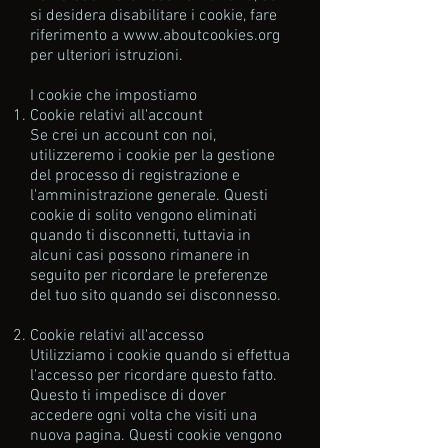
si desidera disabilitare i cookie, fare
riferimento a www.aboutcookies.org
per ulteriori istruzioni.
I cookie che impostiamo
Cookie relativi all'account
Se crei un account con noi,
utilizzeremo i cookie per la gestione
del processo di registrazione e
l'amministrazione generale. Questi
cookie di solito vengono eliminati
quando ti disconnetti, tuttavia in
alcuni casi possono rimanere in
seguito per ricordare le preferenze
del tuo sito quando sei disconnesso.
Cookie relativi all'accesso
Utilizziamo i cookie quando si effettua
l'accesso per ricordare questo fatto.
Questo ti impedisce di dover
accedere ogni volta che visiti una
nuova pagina. Questi cookie vengono