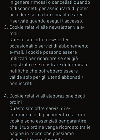
in genere rimossi o cancellati quando
ti disconnetti per assicurarti di poter
accedere solo a funzionalità e aree
riservate quando esegui l'accesso.
Cookie relativi alle newsletter via e-
mail
Questo sito offre newsletter
occasionali o servizi di abbonamento
e-mail. I cookie possono essere
utilizzati per ricordare se sei già
registrato e se mostrare determinate
notifiche che potrebbero essere
valide solo per gli utenti abbonati /
non iscritti.
Cookie relativi all'elaborazione degli
ordini
Questo sito offre servizi di e-
commerce o di pagamento e alcuni
cookie sono essenziali per garantire
che il tuo ordine venga ricordato tra le
pagine in modo che possiamo