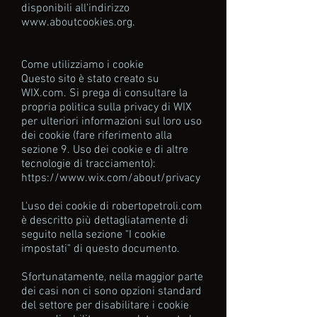
disponibili all'indirizzo
www.aboutcookies.org.
Come utilizziamo i cookie
Questo sito è stato creato su
WIX.com. Si prega di consultare la
propria politica sulla privacy di WIX
per ulteriori informazioni sul loro uso
dei cookie (fare riferimento alla
sezione 9. Uso dei cookie e di altre
tecnologie di tracciamento):
https://www.wix.com/about/privacy
L'uso dei cookie di robertopetroli.com
è descritto più dettagliatamente di
seguito nella sezione "I cookie
impostati" di questo documento.
Sfortunatamente, nella maggior parte
dei casi non ci sono opzioni standard
del settore per disabilitare i cookie