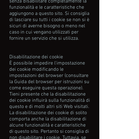
senza disabilitare completamente la
funzionalità e le caratteristiche che
aggiungono a questo sito. Si consiglia
di lasciare su tutti i cookie se non si è
sicuri di averne bisogno o meno nel
caso in cui vengano utilizzati per
fornire un servizio che si utilizza.
Disabilitazione dei cookie
È possibile impedire l'impostazione
dei cookie modificando le
impostazioni del browser (consultare
la Guida del browser per istruzioni su
come eseguire questa operazione).
Tieni presente che la disabilitazione
dei cookie influirà sulla funzionalità di
questo e di molti altri siti Web visitati.
La disabilitazione dei cookie di solito
comporta anche la disabilitazione di
alcune funzionalità e caratteristiche
di questo sito. Pertanto si consiglia di
non disabilitare i cookie. Tuttavia, se