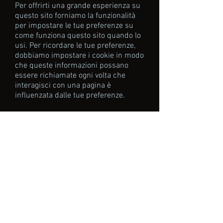
Per offrirti una grande esperienza su
questo sito forniamo la funzionalità
per impostare le tue preferenze su
come funziona questo sito quando lo
usi. Per ricordare le tue preferenze,
dobbiamo impostare i cookie in modo
che queste informazioni possano
essere richiamate ogni volta che
interagisci con una pagina è
influenzata dalle tue preferenze.
Cookie di terze parti
In alcuni casi speciali utilizziamo
anche i cookie forniti da terze parti
fidate. La sezione seguente descrive
in dettaglio quali cookie di terze parti
potresti incontrare attraverso questo
sito.
Questo sito utilizza Google Analytics,
che è una delle soluzioni di analisi
più diffuse e affidabili sul web per