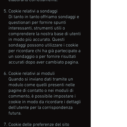
elaborarlo correttamente.
Cookie relativi a sondaggi
Di tanto in tanto offriamo sondaggi e
questionari per fornire spunti
interessanti, strumenti utili o
comprendere la nostra base di utenti
in modo più accurato. Questi
sondaggi possono utilizzare i cookie
per ricordare chi ha già partecipato a
un sondaggio o per fornire risultati
accurati dopo aver cambiato pagina.
Cookie relativi ai moduli
Quando si inviano dati tramite un
modulo come quelli presenti nelle
pagine di contatto o nei moduli di
commento, è possibile impostare i
cookie in modo da ricordare i dettagli
dell'utente per la corrispondenza
futura.
Cookie delle preferenze del sito